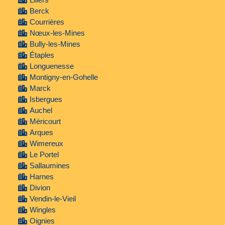
Berck
Courrières
Nœux-les-Mines
Bully-les-Mines
Étaples
Longuenesse
Montigny-en-Gohelle
Marck
Isbergues
Auchel
Méricourt
Arques
Wimereux
Le Portel
Sallaumines
Harnes
Divion
Vendin-le-Vieil
Wingles
Oignies