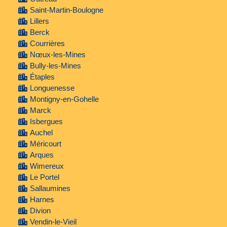
Saint-Martin-Boulogne
Lillers
Berck
Courrières
Nœux-les-Mines
Bully-les-Mines
Étaples
Longuenesse
Montigny-en-Gohelle
Marck
Isbergues
Auchel
Méricourt
Arques
Wimereux
Le Portel
Sallaumines
Harnes
Divion
Vendin-le-Vieil