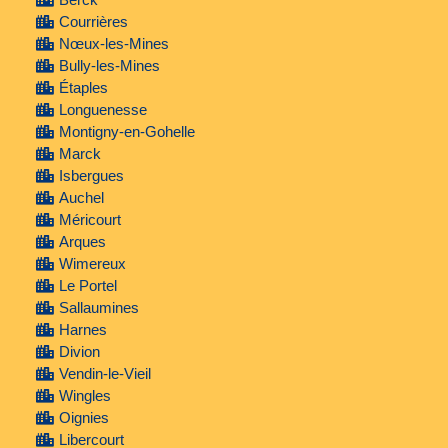
Courrières
Nœux-les-Mines
Bully-les-Mines
Étaples
Longuenesse
Montigny-en-Gohelle
Marck
Isbergues
Auchel
Méricourt
Arques
Wimereux
Le Portel
Sallaumines
Harnes
Divion
Vendin-le-Vieil
Wingles
Oignies
Libercourt