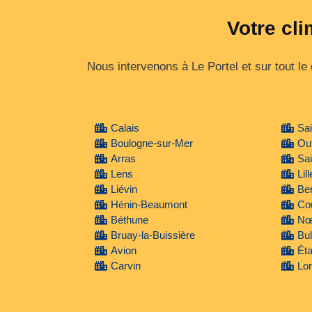
Votre cli
Nous intervenons à Le Portel et sur tout l
Calais
Sa
Boulogne-sur-Mer
Ou
Arras
Sai
Lens
Lil
Liévin
Be
Hénin-Beaumont
Cou
Béthune
Nœ
Bruay-la-Buissière
Bul
Avion
Éta
Carvin
Lo