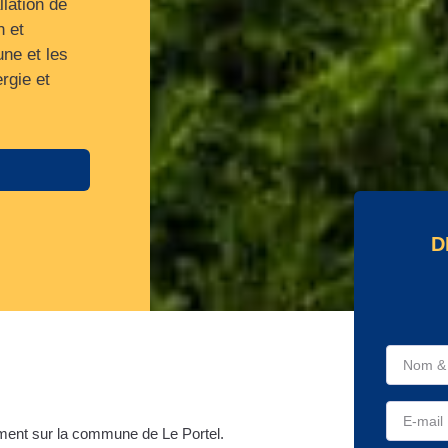
llation de
n et
ne et les
rgie et
D
ent sur la commune de Le Portel.