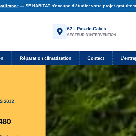
atifrance
— SE HABITAT s'occupe d'étudier votre projet gratuiteme
62 – Pas-de-Calais
SECTEUR D'INTERVENTION
on
Réparation climatisation
Contact
L’entre
S 2012
480