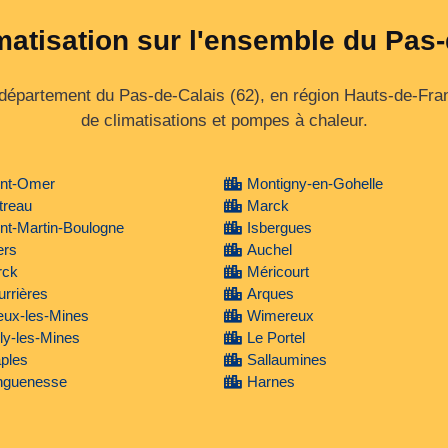
matisation sur l'ensemble du Pas
e département du Pas‑de‑Calais (62), en région Hauts‑de‑Fra
de climatisations et pompes à chaleur.
int-Omer
Montigny-en-Gohelle
treau
Marck
nt-Martin-Boulogne
Isbergues
lers
Auchel
rck
Méricourt
rrières
Arques
ux-les-Mines
Wimereux
ly-les-Mines
Le Portel
ples
Sallaumines
nguenesse
Harnes