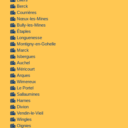
Berck
Courrières
Nœux-les-Mines
Bully-les-Mines
Étaples
Longuenesse
Montigny-en-Gohelle
Marck
Isbergues
Auchel
Méricourt
Arques
Wimereux
Le Portel
Sallaumines
Harnes
Divion
Vendin-le-Vieil
Wingles
Oignies