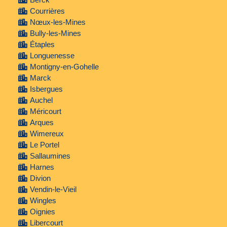
Courrières
Nœux-les-Mines
Bully-les-Mines
Étaples
Longuenesse
Montigny-en-Gohelle
Marck
Isbergues
Auchel
Méricourt
Arques
Wimereux
Le Portel
Sallaumines
Harnes
Divion
Vendin-le-Vieil
Wingles
Oignies
Libercourt