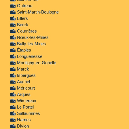
Outreau
Saint-Martin-Boulogne
Lillers
Berck
Courrières
Nœux-les-Mines
Bully-les-Mines
Étaples
Longuenesse
Montigny-en-Gohelle
Marck
Isbergues
Auchel
Méricourt
Arques
Wimereux
Le Portel
Sallaumines
Harnes
Divion